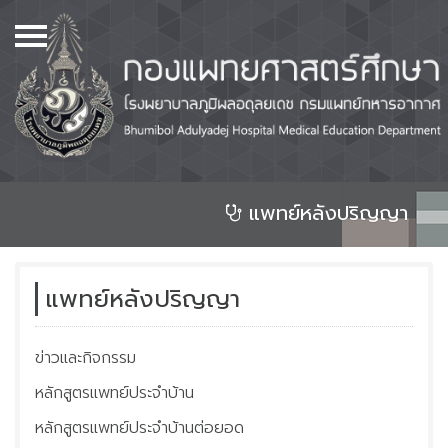
เมนู
Home
เกี่ยวกับเรา
หลักสูตร
หอพัก
แพทย์หลังปริญญา
ศูนย์วิทยบริการ และห้องสมุด
จองห้องประชุม
แพทย์หลังปริญญา
แพทย์ก่อนปริญญา
ข่าวและกิจกรรม
แพทย์หลังปริญญา
หลักสูตรแพทย์ประจำบ้าน
ศูนย์วิจัย และสิ่งประดิษฐ์
คิดค้นทางการแพทย์
หลักสูตรแพทย์ประจำบ้านต่อยอด