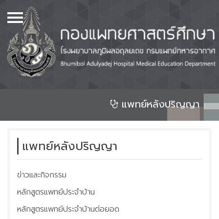
เมนู
Home
เกี่ยวกับเรา
หลักสูตร
หอพัก
แพทย์หลังปริญญา
ศูนย์วิทยบริการ และห้องสมุด
จองห้องประชุม
แพทย์หลังปริญญา
แพทย์ก่อนปริญญา
ข่าวและกิจกรรม
แพทย์หลังปริญญา
หลักสูตรแพทย์ประจำบ้าน
ศูนย์วิจัย และสิ่งประดิษฐ์
คิดค้นทางการแพทย์
หลักสูตรแพทย์ประจำบ้านต่อยอด