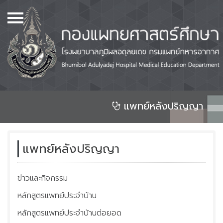
เมนู
Home
เกี่ยวกับเรา
หลักสูตร
หอพัก
แพทย์หลังปริญญา
ศูนย์วิทยบริการ และห้องสมุด
จองห้องประชุม
แพทย์หลังปริญญา
แพทย์ก่อนปริญญา
ข่าวและกิจกรรม
แพทย์หลังปริญญา
หลักสูตรแพทย์ประจำบ้าน
ศูนย์วิจัย และสิ่งประดิษฐ์
คิดค้นทางการแพทย์
หลักสูตรแพทย์ประจำบ้านต่อยอด