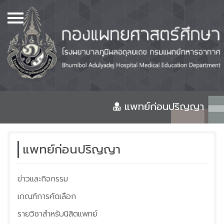
เมนู
Home
เกี่ยวกับเรา
หลักสูตร
หอพัก
แพทย์ก่อนปริญญา
ศูนย์วิทยบริการ และห้องสมุด
จองห้องประชุม
แพทย์ก่อนปริญญา
แพทย์ก่อนปริญญา
ข่าวและกิจกรรม
แพทย์หลังปริญญา
เกณฑ์การคัดเลือก
ศูนย์วิจัย และสิ่งประดิษฐ์
คิดค้นทางการแพทย์
รายวิชาสำหรับนิสิตแพทย์