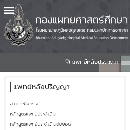
เมนู
Home
เกี่ยวกับเรา
หลักสูตร
หอพัก
แพทย์หลังปริญญา
ศูนย์วิทยบริการ และห้องสมุด
จองห้องประชุม
แพทย์หลังปริญญา
แพทย์ก่อนปริญญา
ข่าวและกิจกรรม
แพทย์หลังปริญญา
หลักสูตรแพทย์ประจำบ้าน
ศูนย์วิจัย และสิ่งประดิษฐ์
คิดค้นทางการแพทย์
หลักสูตรแพทย์ประจำบ้านต่อยอด